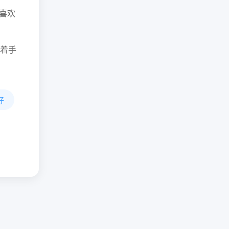
喜欢
着手
好